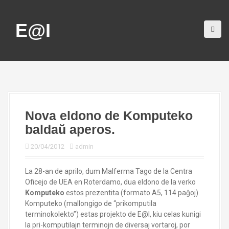
S
k
E@I
i
p
t
o
c
o
n
t
e
Nova eldono de Komputeko
n
baldaŭ aperos.
t
20/04/2012
admin
La 28-an de aprilo, dum Malferma Tago de la Centra
Oficejo de UEA en Roterdamo, dua eldono de la verko
Komputeko
estos prezentita (formato A5, 114 paĝoj).
Komputeko (mallongigo de “prikomputila
terminokolekto”) estas projekto de E@I, kiu celas kunigi
la pri-komputilajn terminojn de diversaj vortaroj, por