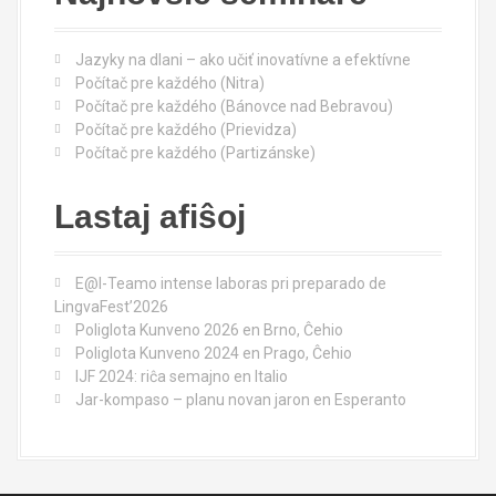
h
f
o
Jazyky na dlani – ako učiť inovatívne a efektívne
r
Počítač pre každého (Nitra)
:
Počítač pre každého (Bánovce nad Bebravou)
Počítač pre každého (Prievidza)
Počítač pre každého (Partizánske)
Lastaj afiŝoj
E@I-Teamo intense laboras pri preparado de
LingvaFest’2026
Poliglota Kunveno 2026 en Brno, Ĉehio
Poliglota Kunveno 2024 en Prago, Ĉehio
IJF 2024: riĉa semajno en Italio
Jar-kompaso – planu novan jaron en Esperanto