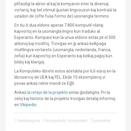
plifaciligi la aliron al kaj la komparon inter la diversaj
vortaroj, kaj tiel stimuli ĝustan lingvouzon kaj kontraŭi la
uzadon de (ofte fuŝa formo de) usonangla termino.
En tiu ĉi dua eldono aperas 7.800 komputil-rilataj
kapvortoj en la usonangla lingvo kun traduko al
Esperanto. Kompare kun la unua eldono estas pli ol 500
aldonoj kaj modifoj. Troviĝas en ĝi ankaŭ kelkpaĝa
multlingva vortareto (usonangla, nederlanda, franca,
ĉeĥa) kun kapvortoj en Esperanto kaj kelkaj paĝoj kun
bildoj kaj klarigoj.
La Komputeko-libreto estos aĉetabla por 6,6 eŭroj en la
libroservoj de UEA kaj FEL. Ekde 10 ekzempleroj vi
povas ankaŭ rekte mendi ĉe E@I.
Ankaŭ
la retejo de la projekto
estas ĝisdatigita. Pri la
celoj kaj historio de la projekto troviĝas detalaj informoj
en
Vikipedio
.
Senkategoria
komputado
,
Komputeko
permalink