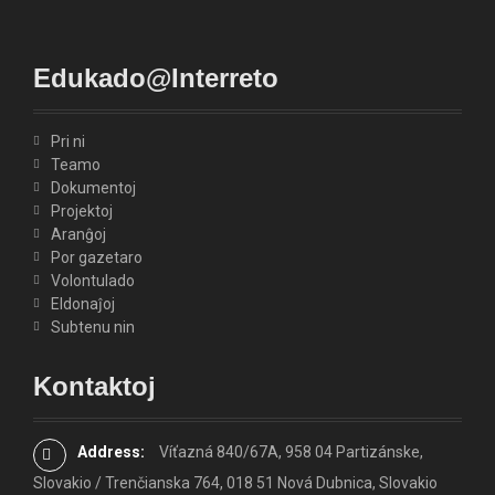
Edukado@Interreto
Pri ni
Teamo
Dokumentoj
Projektoj
Aranĝoj
Por gazetaro
Volontulado
Eldonaĵoj
Subtenu nin
Kontaktoj
Address:
Víťazná 840/67A, 958 04 Partizánske,
Slovakio / Trenčianska 764, 018 51 Nová Dubnica, Slovakio