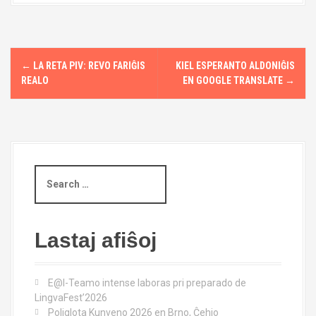
P
←
LA RETA PIV: REVO FARIĜIS
KIEL ESPERANTO ALDONIĜIS
o
REALO
EN GOOGLE TRANSLATE
→
s
t
n
S
e
a
a
r
v
c
Lastaj afiŝoj
i
h
f
g
o
E@I-Teamo intense laboras pri preparado de
r
LingvaFest’2026
a
:
Poliglota Kunveno 2026 en Brno, Ĉehio