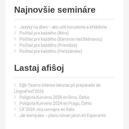
j
c
Najnovšie semináre
h
f
o
Jazyky na dlani – ako učiť inovatívne a efektívne
r
Počítač pre každého (Nitra)
:
Počítač pre každého (Bánovce nad Bebravou)
Počítač pre každého (Prievidza)
Počítač pre každého (Partizánske)
Lastaj afiŝoj
E@I-Teamo intense laboras pri preparado de
LingvaFest’2026
Poliglota Kunveno 2026 en Brno, Ĉehio
Poliglota Kunveno 2024 en Prago, Ĉehio
IJF 2024: riĉa semajno en Italio
Jar-kompaso – planu novan jaron en Esperanto