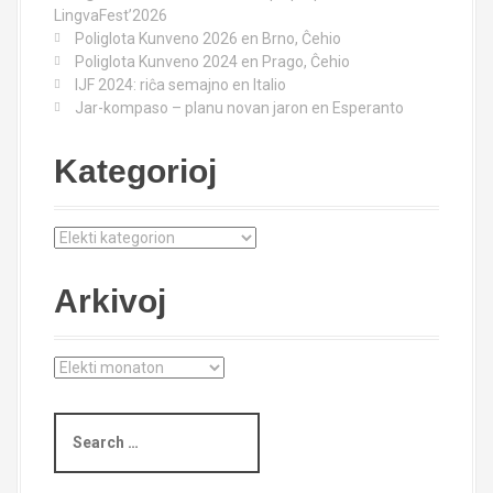
a
r
LingvaFest’2026
:
t
Poliglota Kunveno 2026 en Brno, Ĉehio
Poliglota Kunveno 2024 en Prago, Ĉehio
i
IJF 2024: riĉa semajno en Italio
Jar-kompaso – planu novan jaron en Esperanto
o
Kategorioj
n
K
a
t
Arkivoj
e
g
o
A
r
r
i
k
o
S
i
j
e
v
a
o
r