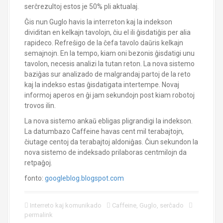
serĉrezultoj estos je 50% pli aktualaj.
Ĝis nun Guglo havis la interreton kaj la indekson
dividitan en kelkajn tavolojn, ĉiu el ili ĝisdatiĝis per alia
rapideco. Refreŝigo de la ĉefa tavolo daŭris kelkajn
semajnojn. En la tempo, kiam oni bezonis ĝisdatigi unu
tavolon, necesis analizi la tutan reton. La nova sistemo
baziĝas sur analizado de malgrandaj partoj de la reto
kaj la indekso estas ĝisdatigata intertempe. Novaj
informoj aperos en ĝi jam sekundojn post kiam robotoj
trovos ilin.
La nova sistemo ankaŭ ebligas pligrandigi la indekson.
La datumbazo Caffeine havas cent mil terabajtojn,
ĉiutage centoj da terabajtoj aldoniĝas. Ĉiun sekundon la
nova sistemo de indeksado prilaboras centmilojn da
retpaĝoj.
fonto:
googleblog.blogspot.com
Interreto kaj komunikado
Caffeine
,
Guglo
,
serĉado
permalink