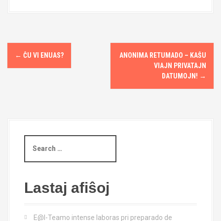
P
←
ĈU VI ENUAS?
ANONIMA RETUMADO – KAŜU
o
VIAJN PRIVATAJN
DATUMOJN!
→
s
t
n
S
a
e
a
v
r
i
c
Lastaj afiŝoj
h
g
f
o
E@I-Teamo intense laboras pri preparado de